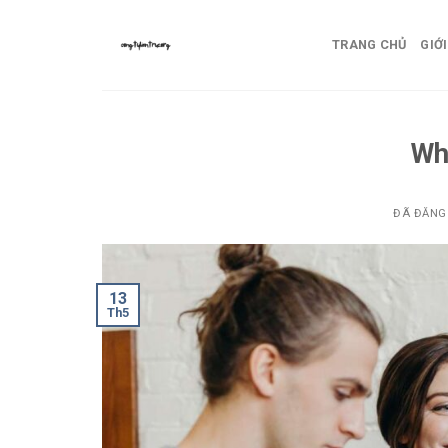
Chuyển
đến
TRANG CHỦ
GIỚI
nội
dung
Wh
ĐÃ ĐĂNG
13
Th5