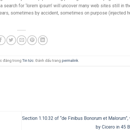
 search for ‘lorem ipsum’ will uncover many web sites still in th
 years, sometimes by accident, sometimes on purpose (injected 
c đăng trong
Tin tức
. Đánh dấu trang
permalink
.
Section 1.10.32 of “de Finibus Bonorum et Malorum”, 
by Cicero in 45 