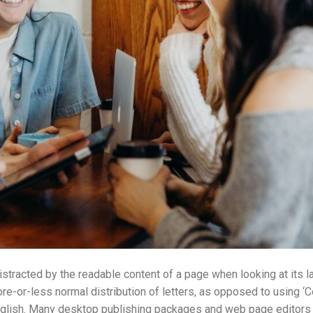
 distracted by the readable content of a page when looking at its l
re-or-less normal distribution of letters, as opposed to using ‘
e English. Many desktop publishing packages and web page editor